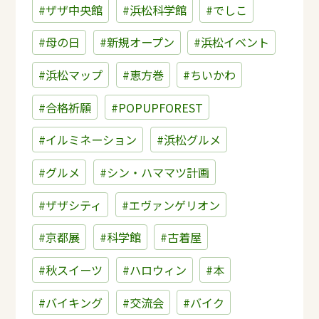
#ザザ中央館
#浜松科学館
#でしこ
#母の日
#新規オープン
#浜松イベント
#浜松マップ
#恵方巻
#ちいかわ
#合格祈願
#POPUPFOREST
#イルミネーション
#浜松グルメ
#グルメ
#シン・ハママツ計画
#ザザシティ
#エヴァンゲリオン
#京都展
#科学館
#古着屋
#秋スイーツ
#ハロウィン
#本
#バイキング
#交流会
#バイク