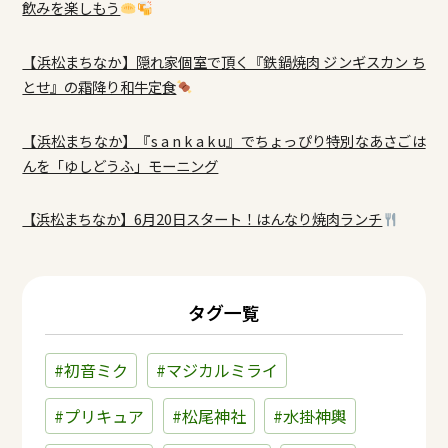
飲みを楽しもう
【浜松まちなか】隠れ家個室で頂く『鉄鍋焼肉 ジンギスカン ち
とせ』の霜降り和牛定食
【浜松まちなか】『s a n k a k u』でちょっぴり特別なあさごは
んを「ゆしどうふ」モーニング
【浜松まちなか】6月20日スタート！はんなり焼肉ランチ
タグ一覧
#初音ミク
#マジカルミライ
#プリキュア
#松尾神社
#水掛神輿