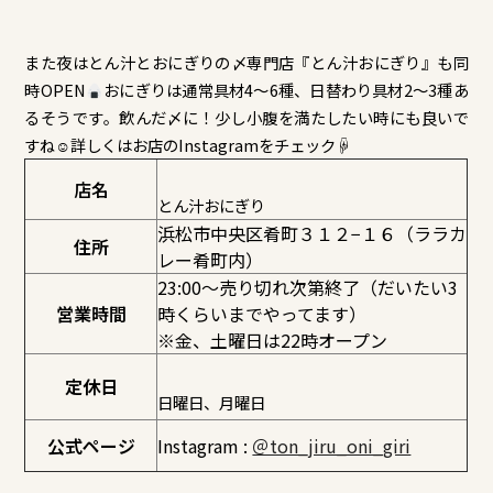
また夜はとん汁とおにぎりの〆専門店『とん汁おにぎり』も同
時OPEN
おにぎりは通常具材4～6種、日替わり具材2～3種あ
るそうです。飲んだ〆に！少し小腹を満たしたい時にも良いで
すね☺詳しくはお店のInstagramをチェック☟
店名
とん汁おにぎり
浜松市中央区肴町３１２−１６（ララカ
住所
レー肴町内）
23:00〜売り切れ次第終了（だいたい3
営業時間
時くらいまでやってます）
※金、土曜日は22時オープン
定休日
日曜日、月曜日
公式ページ
Instagram :
＠ton_jiru_oni_giri