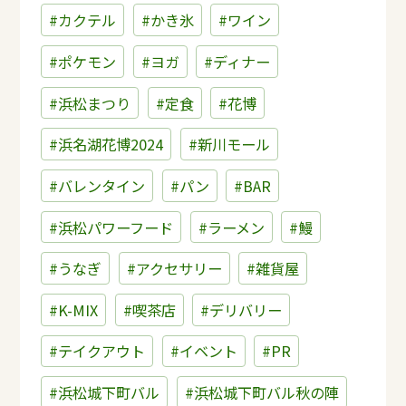
#カクテル
#かき氷
#ワイン
#ポケモン
#ヨガ
#ディナー
#浜松まつり
#定食
#花博
#浜名湖花博2024
#新川モール
#バレンタイン
#パン
#BAR
#浜松パワーフード
#ラーメン
#鰻
#うなぎ
#アクセサリー
#雑貨屋
#K-MIX
#喫茶店
#デリバリー
#テイクアウト
#イベント
#PR
#浜松城下町バル
#浜松城下町バル秋の陣