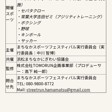
施）
開催
・セパタクロー
スポ
・常葉大学吉田ゼミ（アジリティトレーニング）
ーツ
・ボクシング
・野球
・キンボール
・サッカー
まちなかスポーツフェスティバル実行委員会（実
主催
行委員長：中川 智博）
共催
浜松まちなかにぎわい協議会
株式会社TOMORUN企画事業部（プロデューサ
監修
ー：高下 純一郎）
まちなかスポーツフェスティバル実行委員会
問合
TEL: 080-9800-8772
せ先
Mail:
streetrun.hamamatsu@gmail.com