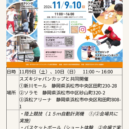
日時
11月9日（土）、10日（日） 11:00 ～ 16:00
スズキジャパンカップと共同開催
①新川モール 静岡県浜松市中央区田町230-28
場所
②ソラモ 静岡県浜松市中区砂山町320-2
③浜松アリーナ 静岡県浜松市中央区和田町808-
1
・陸上競技（１５ｍ自動計測機 ①/②会場共に
実施)
・バスケットボール（シュート体験 ②会場で実