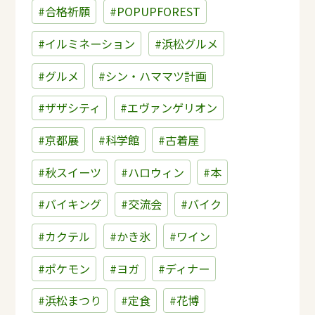
#合格祈願
#POPUPFOREST
#イルミネーション
#浜松グルメ
#グルメ
#シン・ハママツ計画
#ザザシティ
#エヴァンゲリオン
#京都展
#科学館
#古着屋
#秋スイーツ
#ハロウィン
#本
#バイキング
#交流会
#バイク
#カクテル
#かき氷
#ワイン
#ポケモン
#ヨガ
#ディナー
#浜松まつり
#定食
#花博