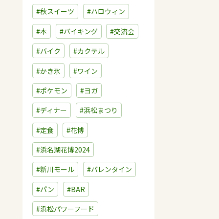
#秋スイーツ
#ハロウィン
#本
#バイキング
#交流会
#バイク
#カクテル
#かき氷
#ワイン
#ポケモン
#ヨガ
#ディナー
#浜松まつり
#定食
#花博
#浜名湖花博2024
#新川モール
#バレンタイン
#パン
#BAR
#浜松パワーフード