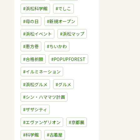
#浜松科学館
#でしこ
#母の日
#新規オープン
#浜松イベント
#浜松マップ
#恵方巻
#ちいかわ
#合格祈願
#POPUPFOREST
#イルミネーション
#浜松グルメ
#グルメ
#シン・ハママツ計画
#ザザシティ
#エヴァンゲリオン
#京都展
#科学館
#古着屋