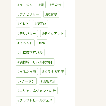
#ラーメン
#鰻
#うなぎ
#アクセサリー
#雑貨屋
#K-MIX
#喫茶店
#デリバリー
#テイクアウト
#イベント
#PR
#浜松城下町バル
#浜松城下町バル秋の陣
#まるたま市
#どうする家康
#Pクーポン
#浜松バル
#エリアマネジメント広告
#クラフトビールフェス