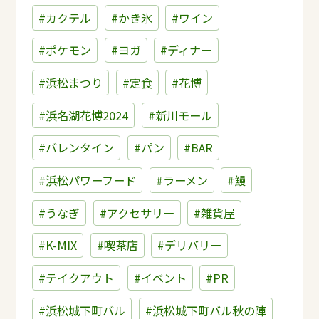
#カクテル
#かき氷
#ワイン
#ポケモン
#ヨガ
#ディナー
#浜松まつり
#定食
#花博
#浜名湖花博2024
#新川モール
#バレンタイン
#パン
#BAR
#浜松パワーフード
#ラーメン
#鰻
#うなぎ
#アクセサリー
#雑貨屋
#K-MIX
#喫茶店
#デリバリー
#テイクアウト
#イベント
#PR
#浜松城下町バル
#浜松城下町バル秋の陣