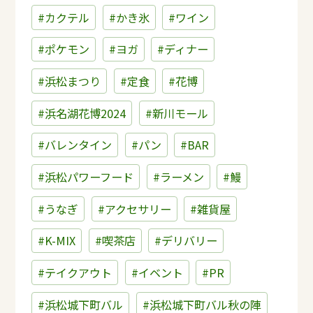
#カクテル
#かき氷
#ワイン
#ポケモン
#ヨガ
#ディナー
#浜松まつり
#定食
#花博
#浜名湖花博2024
#新川モール
#バレンタイン
#パン
#BAR
#浜松パワーフード
#ラーメン
#鰻
#うなぎ
#アクセサリー
#雑貨屋
#K-MIX
#喫茶店
#デリバリー
#テイクアウト
#イベント
#PR
#浜松城下町バル
#浜松城下町バル秋の陣