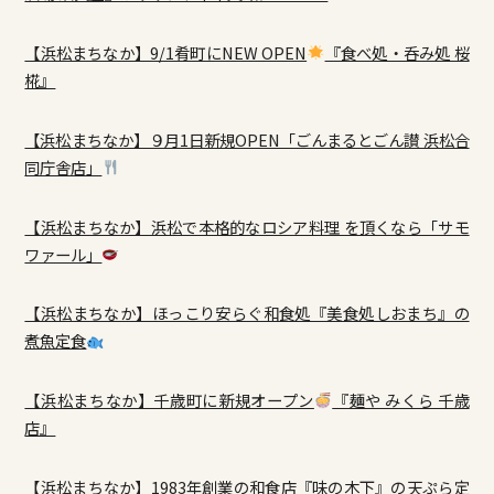
【浜松まちなか】9/1肴町にNEW OPEN
『食べ処・呑み処 桜
椛』
【浜松まちなか】９月1日新規OPEN「ごんまるとごん讃 浜松合
同庁舎店」
【浜松まちなか】浜松で本格的なロシア料理 を頂くなら「サモ
ワァール」
【浜松まちなか】ほっこり安らぐ和食処『美食処しおまち』の
煮魚定食
【浜松まちなか】千歳町に新規オープン
『麺や みくら 千歳
店』
【浜松まちなか】1983年創業の和食店『味の木下』の天ぷら定