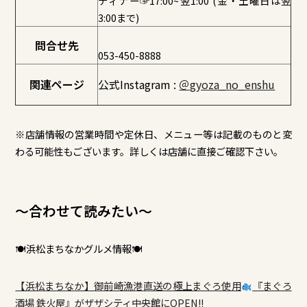
ディナー☞17:00~翌1:00 (金・土曜日は翌
3:00まで)
問合せ先
053-450-8888
関連ページ
公式Instagram :
＠gyoza_no_enshu
※店舗情報の営業時間や定休日、メニュー等は記載のものと変
わる可能性もございます。詳しくは店舗に直接ご確認下さい。
～合わせて読みたい～
🍽浜松まちなかグルメ情報🍽
【浜松まちなか】御前崎漁港直送の極上まぐろ使用
『まぐろ
酒場 鉄火屋』がザザシティ中央館にOPEN!!