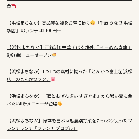
食
【浜松まちなか】高品質な鰻をお得に頂く
『千歳 うな良 浜松
駅店 』のランチは1100円～
【浜松まちなか】正統派‼中華そばを堪能『らーめん青龍』
8/8(金)ニューオープン
【浜松まちなか】1つ1つの素材に拘った『とんかつ富士㐂 浜松
店』のとんかつランチ
【浜松まちなか】『酒とおばんざい すぎやま』から暑い夏に食
べたい!!新メニューが登場
【浜松まちなか】身体も喜ぶ☺無農薬野菜をたっぷり使ったフ
レンチランチ『フレンチ プロプル』