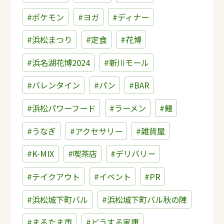
#ポケモン
#ヨガ
#ディナー
#浜松まつり
#定食
#花博
#浜名湖花博2024
#新川モール
#バレンタイン
#パン
#BAR
#浜松パワーフード
#ラーメン
#鰻
#うなぎ
#アクセサリー
#雑貨屋
#K-MIX
#喫茶店
#デリバリー
#テイクアウト
#イベント
#PR
#浜松城下町バル
#浜松城下町バル秋の陣
#まるたま市
#どうする家康