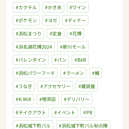
#カクテル
#かき氷
#ワイン
#ポケモン
#ヨガ
#ディナー
#浜松まつり
#定食
#花博
#浜名湖花博2024
#新川モール
#バレンタイン
#パン
#BAR
#浜松パワーフード
#ラーメン
#鰻
#うなぎ
#アクセサリー
#雑貨屋
#K-MIX
#喫茶店
#デリバリー
#テイクアウト
#イベント
#PR
#浜松城下町バル
#浜松城下町バル秋の陣