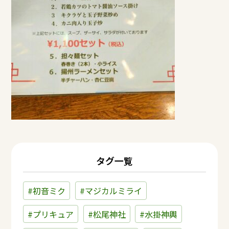
タグ一覧
#初音ミク
#マジカルミライ
#プリキュア
#松尾神社
#水掛神輿