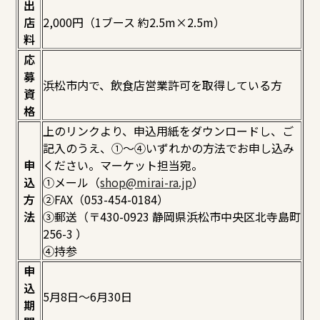
出
店
2,000円（1ブース 約2.5m×2.5m）
料
応
募
浜松市内で、飲食店営業許可を取得している方
資
格
上のリンクより、申込用紙をダウンロードし、ご
記入のうえ、①～④いずれかの方法でお申し込み
申
ください。マーケット担当宛。
込
①メール（
shop@mirai-ra.jp
）
方
②FAX（053-454-0184）
法
③郵送（〒430-0923 静岡県浜松市中央区北寺島町
256-3 ）
④持参
申
込
5月8日～6月30日
期