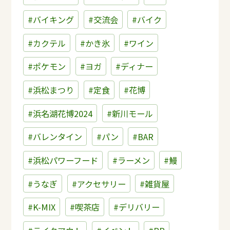
#バイキング
#交流会
#バイク
#カクテル
#かき氷
#ワイン
#ポケモン
#ヨガ
#ディナー
#浜松まつり
#定食
#花博
#浜名湖花博2024
#新川モール
#バレンタイン
#パン
#BAR
#浜松パワーフード
#ラーメン
#鰻
#うなぎ
#アクセサリー
#雑貨屋
#K-MIX
#喫茶店
#デリバリー