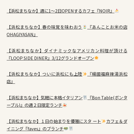
【浜松まちなか】週に1～2日OPENするカフェ『NOIR』
【浜松まちなか】春の味覚を味わおう
『あんことお米の店
OHAGIYASAN』
【浜松まちなか】ダイナミックなアメリカン料理が頂ける
『LOOP SIDE DINER』3/12グランドオープン
【浜松まちなか】ついに浜松にも上陸
『楊國福麻辣湯浜松
店』
【浜松まちなか】気軽に本格イタリアン
『Bon Table(ボンタ
ーブル)』の週２日限定ランチ
【浜松まちなか】１日の始まりを優雅にスタ ート
カフェ＆ダ
イニング『faves』のブランチ