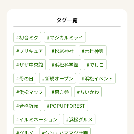
タグ一覧
#初音ミク
#マジカルミライ
#プリキュア
#松尾神社
#水掛神輿
#ザザ中央館
#浜松科学館
#でしこ
#母の日
#新規オープン
#浜松イベント
#浜松マップ
#恵方巻
#ちいかわ
#合格祈願
#POPUPFOREST
#イルミネーション
#浜松グルメ
#グルメ
#シン・ハママツ計画