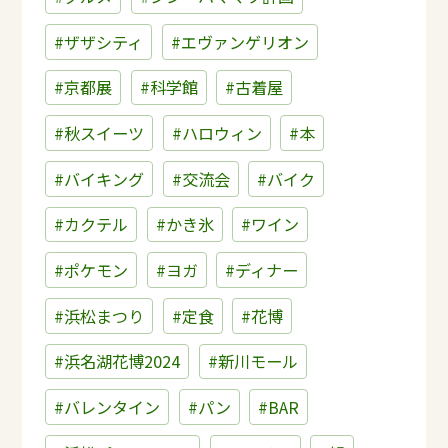
#ザザシティ
#エヴァンゲリオン
#京都展
#科学館
#古着屋
#秋スイーツ
#ハロウィン
#本
#バイキング
#交流会
#バイク
#カクテル
#かき氷
#ワイン
#ポケモン
#ヨガ
#ディナー
#浜松まつり
#定食
#花博
#浜名湖花博2024
#新川モール
#バレンタイン
#パン
#BAR