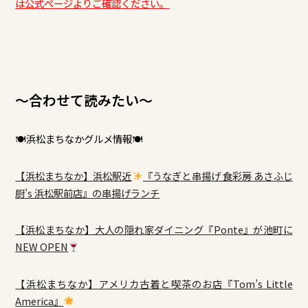
は公式ページよりご確認ください。
～合わせて読みたい～
🍽浜松まちなかグルメ情報🍽
【浜松まちなか】浜松駅近
『うなぎと串揚げ 食彩房 あさふじ
厨’s 浜松駅前店』の串揚げランチ
【浜松まちなか】大人の隠れ家ダイニング『Ponte』が池町に
NEW OPEN
【浜松まちなか】アメリカ古着と喫茶のお店『Tom’s Little
America』