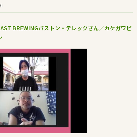
知
OAST BREWINGバストン・デレックさん／カケガワビ
ん