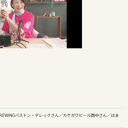
T BREWINGバストン・デレックさん／カケガワビール西中さん／はま