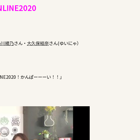
NE2020
小川綾乃
さん・
大久保結奈
さん(ゆいにゃ）
NE2020！かんぱーーーい！！」