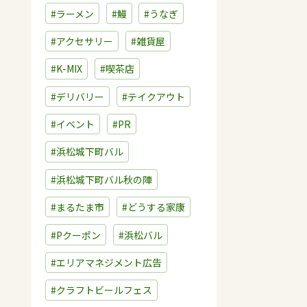
#ラーメン
#鰻
#うなぎ
#アクセサリー
#雑貨屋
#K-MIX
#喫茶店
#デリバリー
#テイクアウト
#イベント
#PR
#浜松城下町バル
#浜松城下町バル秋の陣
#まるたま市
#どうする家康
#Pクーポン
#浜松バル
#エリアマネジメント広告
#クラフトビールフェス