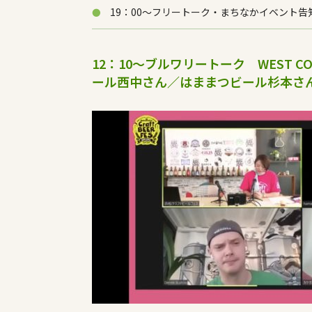
19：00～フリートーク・まちなかイベント告
12：10～ブルワリートーク WEST C
ール西中さん／はままつビール杉本さ