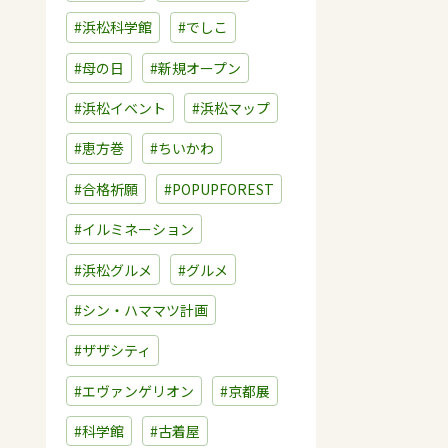
#浜松科学館
#でしこ
#母の日
#新規オープン
#浜松イベント
#浜松マップ
#恵方巻
#ちいかわ
#合格祈願
#POPUPFOREST
#イルミネーション
#浜松グルメ
#グルメ
#シン・ハママツ計画
#ザザシティ
#エヴァンゲリオン
#京都展
#科学館
#古着屋