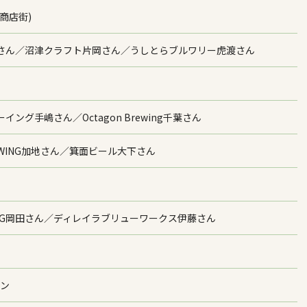
商店街)
田さん／沼津クラフト片岡さん／うしとらブルワリー虎渡さん
グ手嶋さん／Octagon Brewing千葉さん
REWING加地さん／箕面ビール大下さん
WING岡田さん／ディレイラブリューワークス伊藤さん
ィン