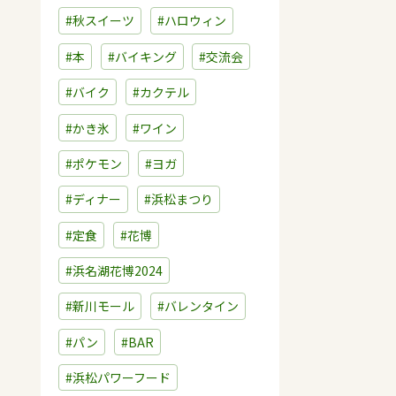
#秋スイーツ
#ハロウィン
#本
#バイキング
#交流会
#バイク
#カクテル
#かき氷
#ワイン
#ポケモン
#ヨガ
#ディナー
#浜松まつり
#定食
#花博
#浜名湖花博2024
#新川モール
#バレンタイン
#パン
#BAR
#浜松パワーフード