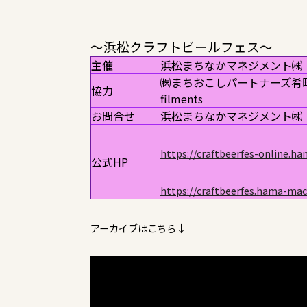
～浜松クラフトビールフェス～
主催
浜松まちなかマネジメント㈱
㈱まちおこしパートナーズ肴
協力
filments
お問合せ
浜松まちなかマネジメント㈱ 〒430
https://craftbeerfes-online.
公式HP
https://craftbeerfes.hama
アーカイブはこちら↓