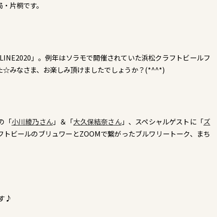
局・片桐です。
NLINE2020」。例年はソラモで開催されていた浜松クラフトビールフ
☆みなさま、お楽しみ頂けましたでしょうか？(*^^*)
の「
小川綾乃さん
」＆「
大久保結奈さん
」、スペシャルゲストに「
ズ
フトビールのブリュワーとZOOMで繋がったブルワリートーク、まち
す♪