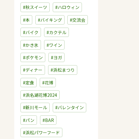
#秋スイーツ
#ハロウィン
#本
#バイキング
#交流会
#バイク
#カクテル
#かき氷
#ワイン
#ポケモン
#ヨガ
#ディナー
#浜松まつり
#定食
#花博
#浜名湖花博2024
#新川モール
#バレンタイン
#パン
#BAR
#浜松パワーフード