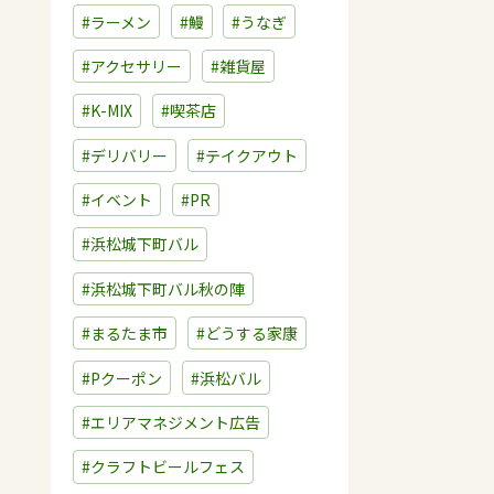
#ラーメン
#鰻
#うなぎ
#アクセサリー
#雑貨屋
#K-MIX
#喫茶店
#デリバリー
#テイクアウト
#イベント
#PR
#浜松城下町バル
#浜松城下町バル秋の陣
#まるたま市
#どうする家康
#Pクーポン
#浜松バル
#エリアマネジメント広告
#クラフトビールフェス