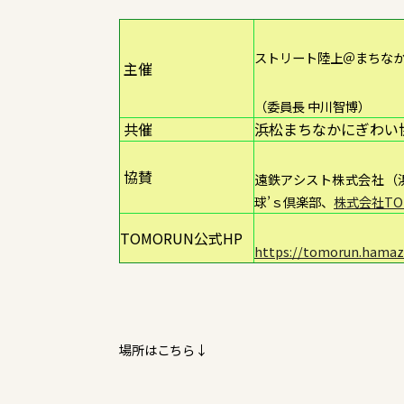
ストリート陸上＠まちな
主催
（委員長 中川智博）
共催
浜松まちなかにぎわい
協賛
遠鉄アシスト株式会社（
球’ｓ倶楽部、
株式会社TO
TOMORUN公式HP
https://tomorun.hamaz
場所はこちら↓