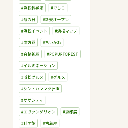
#浜松科学館
#でしこ
#母の日
#新規オープン
#浜松イベント
#浜松マップ
#恵方巻
#ちいかわ
#合格祈願
#POPUPFOREST
#イルミネーション
#浜松グルメ
#グルメ
#シン・ハママツ計画
#ザザシティ
#エヴァンゲリオン
#京都展
#科学館
#古着屋