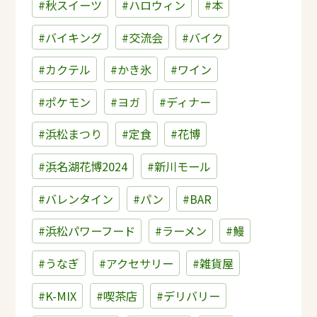
#秋スイーツ
#ハロウィン
#本
#バイキング
#交流会
#バイク
#カクテル
#かき氷
#ワイン
#ポケモン
#ヨガ
#ディナー
#浜松まつり
#定食
#花博
#浜名湖花博2024
#新川モール
#バレンタイン
#パン
#BAR
#浜松パワーフード
#ラーメン
#鰻
#うなぎ
#アクセサリー
#雑貨屋
#K-MIX
#喫茶店
#デリバリー