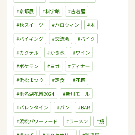
#京都展
#科学館
#古着屋
#秋スイーツ
#ハロウィン
#本
#バイキング
#交流会
#バイク
#カクテル
#かき氷
#ワイン
#ポケモン
#ヨガ
#ディナー
#浜松まつり
#定食
#花博
#浜名湖花博2024
#新川モール
#バレンタイン
#パン
#BAR
#浜松パワーフード
#ラーメン
#鰻
#うなぎ
#アクセサリー
#雑貨屋