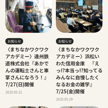
お知らせ
お知らせ
〈まちなかワクワク
〈まちなかワクワク
アカデミー〉遠州鉄
アカデミー〉浜松い
道株式会社『あかで
わた信用金庫 『え
んの運転士さんと車
っ!?本当っ!?知ってる
掌さんになろう！』
みんなに自慢したく
7/27(日)開催
なるお金の雑学』
7/25(金)開催
2025.05.31
2025.05.29