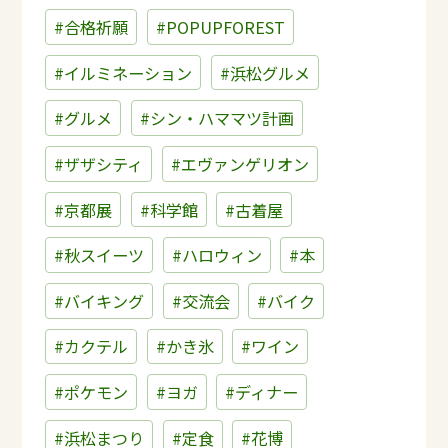
#合格祈願
#POPUPFOREST
#イルミネーション
#浜松グルメ
#グルメ
#シン・ハママツ計画
#ザザシティ
#エヴァンゲリオン
#京都展
#科学館
#古着屋
#秋スイーツ
#ハロウィン
#本
#バイキング
#交流会
#バイク
#カクテル
#かき氷
#ワイン
#ポケモン
#ヨガ
#ディナー
#浜松まつり
#定食
#花博