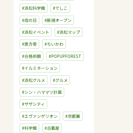
#浜松科学館
#でしこ
#母の日
#新規オープン
#浜松イベント
#浜松マップ
#恵方巻
#ちいかわ
#合格祈願
#POPUPFOREST
#イルミネーション
#浜松グルメ
#グルメ
#シン・ハママツ計画
#ザザシティ
#エヴァンゲリオン
#京都展
#科学館
#古着屋