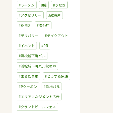
#ラーメン
#鰻
#うなぎ
#アクセサリー
#雑貨屋
#K-MIX
#喫茶店
#デリバリー
#テイクアウト
#イベント
#PR
#浜松城下町バル
#浜松城下町バル秋の陣
#まるたま市
#どうする家康
#Pクーポン
#浜松バル
#エリアマネジメント広告
#クラフトビールフェス