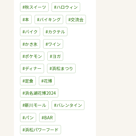
#秋スイーツ
#ハロウィン
#本
#バイキング
#交流会
#バイク
#カクテル
#かき氷
#ワイン
#ポケモン
#ヨガ
#ディナー
#浜松まつり
#定食
#花博
#浜名湖花博2024
#新川モール
#バレンタイン
#パン
#BAR
#浜松パワーフード