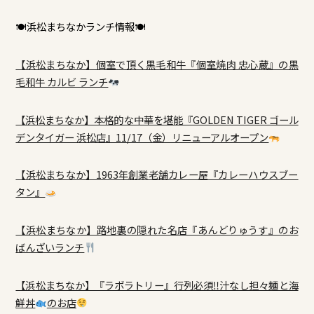
🍽浜松まちなかランチ情報🍽
【浜松まちなか】個室で頂く黒毛和牛『個室焼肉 忠心蔵』の黒
毛和牛 カルビ ランチ
【浜松まちなか】本格的な中華を堪能『GOLDEN TIGER ゴール
デンタイガー 浜松店』11/17（金）リニューアルオープン
【浜松まちなか】1963年創業老舗カレー屋『カレーハウスブー
タン』
【浜松まちなか】路地裏の隠れた名店『あんどりゅうす』のお
ばんざいランチ
【浜松まちなか】『ラボラトリー』行列必須‼汁なし担々麺と海
鮮丼
のお店