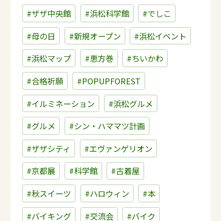
#ザザ中央館
#浜松科学館
#でしこ
#母の日
#新規オープン
#浜松イベント
#浜松マップ
#恵方巻
#ちいかわ
#合格祈願
#POPUPFOREST
#イルミネーション
#浜松グルメ
#グルメ
#シン・ハママツ計画
#ザザシティ
#エヴァンゲリオン
#京都展
#科学館
#古着屋
#秋スイーツ
#ハロウィン
#本
#バイキング
#交流会
#バイク