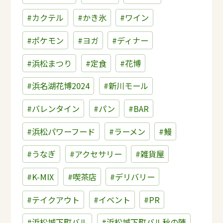
#カクテル
#かき氷
#ワイン
#ポケモン
#ヨガ
#ディナー
#浜松まつり
#定食
#花博
#浜名湖花博2024
#新川モール
#バレンタイン
#パン
#BAR
#浜松パワーフード
#ラーメン
#鰻
#うなぎ
#アクセサリー
#雑貨屋
#K-MIX
#喫茶店
#デリバリー
#テイクアウト
#イベント
#PR
#浜松城下町バル
#浜松城下町バル秋の陣