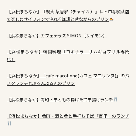
【浜松まちなか】『喫茶 茶居家（チャイカ ）』レトロな喫茶店
で楽しむサイフォンで淹れる珈琲と昔ながらのプリン
【浜松まちなか】カフェテラス SIMON（サイモン）
【浜松まちなか】韓国料理『コギナラ サムギョプサル専門
店』
【浜松まちなか】「cafe macolinne(カフェ マコリンヌ)」のパ
スタランチとぷるんぷるんのプリン
【浜松まちなか】肴町・串ともの揚げたて串揚げランチ
【浜松まちなか】肴町・酒と肴と手打ちそば「百里」のランチ