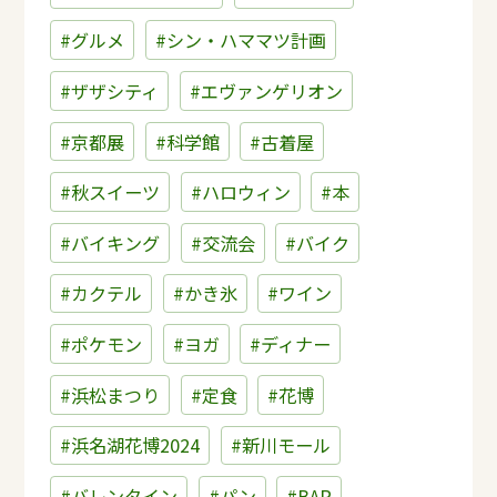
#グルメ
#シン・ハママツ計画
#ザザシティ
#エヴァンゲリオン
#京都展
#科学館
#古着屋
#秋スイーツ
#ハロウィン
#本
#バイキング
#交流会
#バイク
#カクテル
#かき氷
#ワイン
#ポケモン
#ヨガ
#ディナー
#浜松まつり
#定食
#花博
#浜名湖花博2024
#新川モール
#バレンタイン
#パン
#BAR