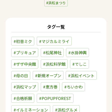
浜松まつり
タグ一覧
#初音ミク
#マジカルミライ
#プリキュア
#松尾神社
#水掛神輿
#ザザ中央館
#浜松科学館
#でしこ
#母の日
#新規オープン
#浜松イベント
#浜松マップ
#恵方巻
#ちいかわ
#合格祈願
#POPUPFOREST
#イルミネーション
#浜松グルメ