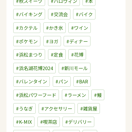
#秋スイーツ
#ハロウィン
#本
#バイキング
#交流会
#バイク
#カクテル
#かき氷
#ワイン
#ポケモン
#ヨガ
#ディナー
#浜松まつり
#定食
#花博
#浜名湖花博2024
#新川モール
#バレンタイン
#パン
#BAR
#浜松パワーフード
#ラーメン
#鰻
#うなぎ
#アクセサリー
#雑貨屋
#K-MIX
#喫茶店
#デリバリー