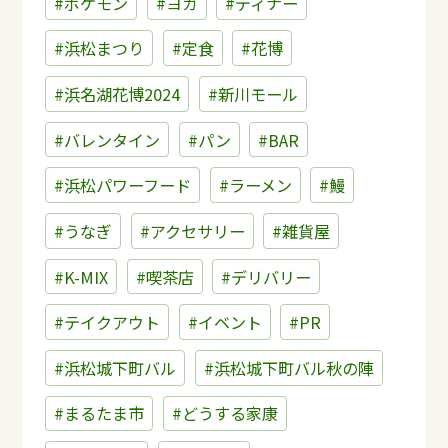
#ポケモン
#ヨガ
#ディナー
#浜松まつり
#定食
#花博
#浜名湖花博2024
#新川モール
#バレンタイン
#パン
#BAR
#浜松パワーフード
#ラーメン
#鰻
#うなぎ
#アクセサリー
#雑貨屋
#K-MIX
#喫茶店
#デリバリー
#テイクアウト
#イベント
#PR
#浜松城下町バル
#浜松城下町バル秋の陣
#まるたま市
#どうする家康