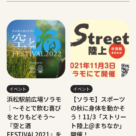
イベント
イベント
浜松駅前広場ソラモ
【ソラモ】スポーツ
｜～そとで飲む喜び
の秋に身体を動かそ
をとりもどそう～
う！11/3「ストリー
『空と酒
ト陸上@まちなか」
FESTIVAL2021』を
開催！