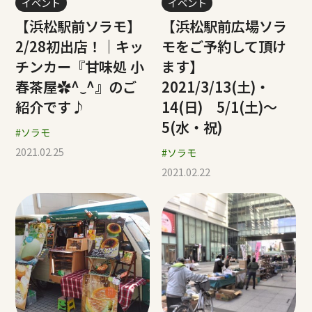
イベント
イベント
【浜松駅前ソラモ】
【浜松駅前広場ソラ
2/28初出店！｜キッ
モをご予約して頂け
チンカー『甘味処 小
ます】
春茶屋✿^‿^』のご
2021/3/13(土)・
紹介です♪
14(日) 5/1(土)～
5(水・祝)
#ソラモ
2021.02.25
#ソラモ
2021.02.22