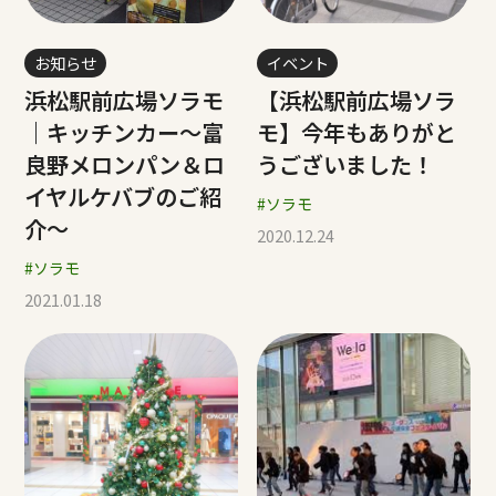
お知らせ
イベント
浜松駅前広場ソラモ
【浜松駅前広場ソラ
｜キッチンカー～富
モ】今年もありがと
良野メロンパン＆ロ
うございました！
イヤルケバブのご紹
#ソラモ
介～
2020.12.24
#ソラモ
2021.01.18