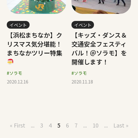
イベント
イベント
【浜松まちなか】ク
【キッズ・ダンス＆
リスマス気分堪能！
交通安全フェスティ
まちなかツリー特集
バル！＠ソラモ】を
開催します！
#ソラモ
#ソラモ
2020.12.16
2020.11.18
« First
...
3
4
5
6
7
...
10
...
Last »