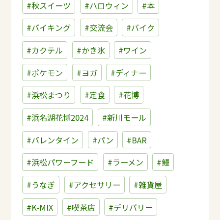
#秋スイーツ
#ハロウィン
#本
#バイキング
#交流会
#バイク
#カクテル
#かき氷
#ワイン
#ポケモン
#ヨガ
#ディナー
#浜松まつり
#定食
#花博
#浜名湖花博2024
#新川モール
#バレンタイン
#パン
#BAR
#浜松パワーフード
#ラーメン
#鰻
#うなぎ
#アクセサリー
#雑貨屋
#K-MIX
#喫茶店
#デリバリー