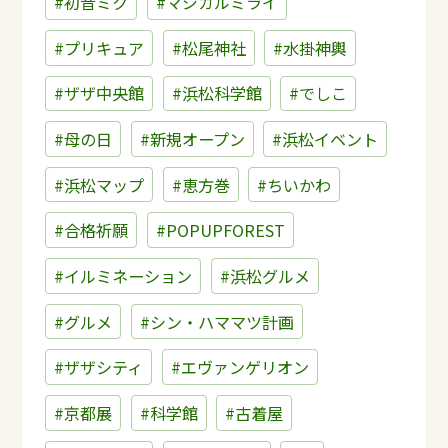
#初音ミク
#マジカルミライ
#プリキュア
#松尾神社
#水掛神輿
#ザザ中央館
#浜松科学館
#でしこ
#母の日
#新規オープン
#浜松イベント
#浜松マップ
#恵方巻
#ちいかわ
#合格祈願
#POPUPFOREST
#イルミネーション
#浜松グルメ
#グルメ
#シン・ハママツ計画
#ザザシティ
#エヴァンゲリオン
#京都展
#科学館
#古着屋