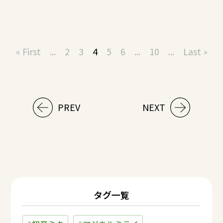
« First
...
2
3
4
5
6
...
10
...
Last »
PREV
NEXT
タグ一覧