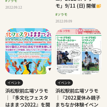
#ソラモ
モ」9/11 (日) 開催
2022.09.12
#ソラモ
2022.09.09
イベント
イベント
浜松駅前広場ソラモ
浜松駅前広場ソラモ
｜『多文化フェスタ
｜『2022夏休み親子
はままつ2022』を開
まちなか体験イベン