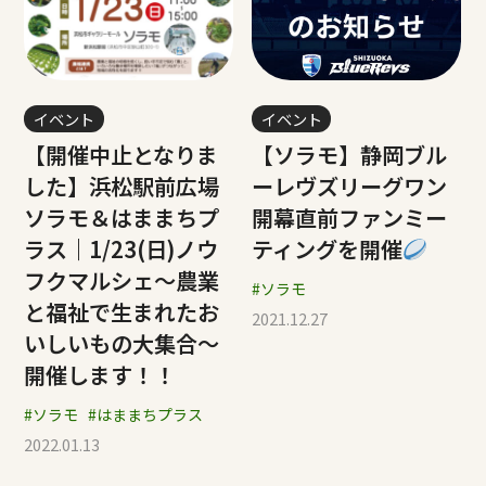
イベント
イベント
【開催中止となりま
【ソラモ】静岡ブル
した】浜松駅前広場
ーレヴズリーグワン
ソラモ＆はままちプ
開幕直前ファンミー
ラス｜1/23(日)ノウ
ティングを開催
フクマルシェ～農業
#ソラモ
と福祉で生まれたお
2021.12.27
いしいもの大集合～
開催します！！
#ソラモ
#はままちプラス
2022.01.13