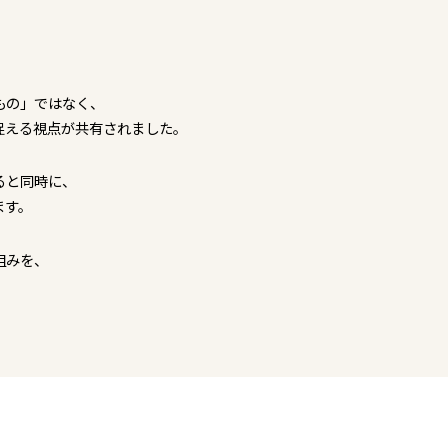
もの」ではなく、
捉える視点が共有されました。
ると同時に、
ます。
組みを、