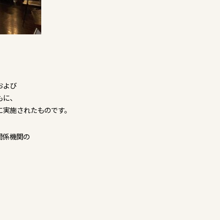
および
もに、
に実施されたものです。
関係機関の