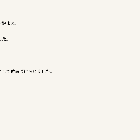
を踏まえ、
した。
、
として位置づけられました。